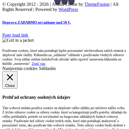
© Copyright 2012 -
2026 | Avada Theme by
ThemeFusion
| All
Rights Reserved | Powered by
WordPress
Toggle
Doprava ZADARMO pri nákupe nad 50 €.
Sliding
Bar
Page load link
Area
Používame cookies, ktoré nám pomáhajú lepšie porozumieť návštevníkom našich stránok a
zlepšovať naše služby. Kliknutím na „súhlasím“ súhlasíte s používaním všetkých súborov
cookies. Svoj súhlas môžete kedykoľvek odvolať alebo upraviť nastavenia kliknutím na
tlačidlo „nastavenia“.
Zistiť viac
Nastavenia cookies
Súhlasím
Close
Prehľad ochrany osobných údajov
Táto webová stránka používa cookies na zlepšenie vášho zážitku pri návšteve nášho webu.
Z týchto súborov cookie sa súbory cookie, ktoré sa kategorizujú podľa potreby, ukladajú do
vášho prehliadača, pretože sú nevyhnutné na fungovanie základných funkcií webovej
stránky. Používame tiež súbory cookie tretích strán, ktoré nám pomáhajú analyzovať a
porozumieť tomu, ako používate túto webovú stránku. Tieto súbory cookie budú uložené v