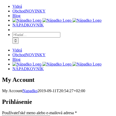
Skip
Videá
to
Obchod
NOVINKY
content
Blog
NÁPADKOVNÍK
Hľadať:
Videá
Obchod
NOVINKY
Blog
NÁPADKOVNÍK
My Account
My Account
Napadko
2019-09-11T20:54:27+02:00
Prihlásenie
Povinné
Používateľské meno alebo e-mailová adresa
*