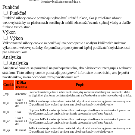
mesiacov
Neuchováva žiadne osobné údaje.
Funkčné
Funkčné
Funkčné súbory cookie pomáhajú vykonávať určité funkcie, ako je zdieľanie obsahu
webovej stránky na platformách sociálnych médií, zhromažďovanie spätnej väzby a ďalšie
funkcie tretích strán.
Výkon
Výkon
Výkonnostné súbory cookie sa používajú na pochopenie a analýzu kľúčových indexov
výkonnosti webovej stránky, čo pomáha pri poskytovaní lepšej používateľskej skúsenosti
pre návštevníkov.
Analytika
Analytika
Analytické cookies sa používajú na pochopenie toho, ako návštevníci interagujú s webovou
stránkou. Tieto súbory cookie pomáhajú poskytovať informácie o metrikách, ako je počet
návštevníkov, miera odchodov, zdroj návštevnosti atď.
Dĺžka
Cookie
Popis
trvania
Facebook nastavuje tento súbor cookie tak, aby zobrazoval reklamy na Facebooku alebo
_fbp
3 mesiace
na digitálnej platforme poháňanej reklamami na Facebooku po návšteve webovej stránky.
1 rok 1
JetPack nastavuje tento súbor cookie tak, aby ukladal náhodne vygenerované anonymné
tk_ai
mesiac a 4
ID používané iba v oblasti správcu a na všeobecné analytické sledovanie.
dni
Doplnok JetPack nastavuje tento súbor cookie sprostredkovania na stránkach pomocou
tk_lr
1 rok
WooCommerce, ktorý analyzuje správanie sprostredkovateľa pre Jetpack.
1 rok 1
Doplnok JetPack nastavuje tento súbor cookie sprostredkovania na stránkach pomocou
tk_or
mesiac a 4
WooCommerce, ktorý analyzuje správanie sprostredkovateľa pre Jetpack.
dni
JetPack nastavuje tento súbor cookie tak, aby ukladal náhodne vygenerované anonymné
tk_qs
30 minút
ID používané iba v oblasti správcu a na všeobecné analytické sledovanie.