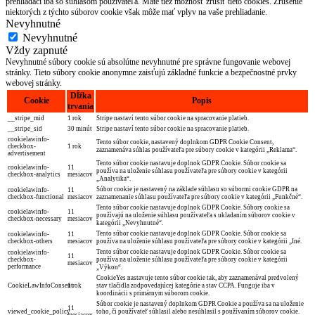
prehliadači iba so súhlasom používateľa. Máte tiež možnosť zrušiť tieto cookies. Zrušenie
niektorých z týchto súborov cookie však môže mať vplyv na vaše prehliadanie.
Nevyhnutné
Nevyhnutné
Vždy zapnuté
Nevyhnutné súbory cookie sú absolútne nevyhnutné pre správne fungovanie webovej
stránky. Tieto súbory cookie anonymne zaisťujú základné funkcie a bezpečnostné prvky
webovej stránky.
Dĺžka
Cookie
Popis
trvania
__stripe_mid
1 rok
Stripe nastaví tento súbor cookie na spracovanie platieb.
__stripe_sid
30 minút
Stripe nastaví tento súbor cookie na spracovanie platieb.
cookielawinfo-
Tento súbor cookie, nastavený doplnkom GDPR Cookie Consent,
checkbox-
1 rok
zaznamenáva súhlas používateľa pre súbory cookie v kategórii „Reklama“.
advertisement
Tento súbor cookie nastavuje doplnok GDPR Cookie. Súbor cookie sa
cookielawinfo-
11
používa na uloženie súhlasu používateľa pre súbory cookie v kategórii
checkbox-analytics
mesiacov
„Analytika“.
Súbor cookie je nastavený na základe súhlasu so súbormi cookie GDPR na
cookielawinfo-
11
checkbox-functional
mesiacov
zaznamenanie súhlasu používateľa pre súbory cookie v kategórii „Funkčné“.
Tento súbor cookie nastavuje doplnok GDPR Cookie. Súbory cookie sa
cookielawinfo-
11
používajú na uloženie súhlasu používateľa s ukladaním súborov cookie v
checkbox-necessary
mesiacov
kategórii „Nevyhnutné“.
Tento súbor cookie nastavuje doplnok GDPR Cookie. Súbor cookie sa
cookielawinfo-
11
checkbox-others
mesiacov
používa na uloženie súhlasu používateľa pre súbory cookie v kategórii „Iné.
Tento súbor cookie nastavuje doplnok GDPR Cookie. Súbor cookie sa
cookielawinfo-
11
checkbox-
používa na uloženie súhlasu používateľa pre súbory cookie v kategórii
mesiacov
performance
„Výkon“.
CookieYes nastavuje tento súbor cookie tak, aby zaznamenával predvolený
CookieLawInfoConsent
1 rok
stav tlačidla zodpovedajúcej kategórie a stav CCPA. Funguje iba v
koordinácii s primárnym súborom cookie.
Súbor cookie je nastavený doplnkom GDPR Cookie a používa sa na uloženie
11
viewed_cookie_policy
toho, či používateľ súhlasil alebo nesúhlasil s používaním súborov cookie.