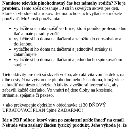
Namiesto televízie plnohodnotný čas bez námahy rodiča? Nie je
problém.
Tento zošit obsahuje 30 strán skvelých aktivít pre deti,
ktoré sú vhodné od 2 rokov. Jednoducho si ich vytlačíte a môžete
používať. Možnosti používania:
vytlačíte si ich ako zošiť vo firme, ktorá ponúka profesionálnu
tlač a máte parádny zošiť
vytlačíte si ho doma na tlačiarni a založíte do euro-obalov a
do šanónu
vytlačíte si ho doma na tlačiarni a jednotlivé stránky si
zalamínujete
vytlačíte si ho doma na tlačiarni a jednoducho spinkovačom
spojíte
Tieto aktivity pre deti sú skvelá voľba, ako aktivita von na deku, na
dlhé cesty či na vytvorenie plnohodnotného času doma, ktorý viete
nahradiť namiesto televízie. Aktivity v zošite sú tvorené tak, aby
zabavili každé dieťatko. Vo vnútri nájdete úlohy na kreslenie,
strihanie, spájanie či pexeso.
+ ako prekvapenie obdržíte v objednávke aj 30 DŇOVÝ
UPRATOVACÍ PLÁN úplne ZADARMO!
Ide o PDF súbor, ktorý vám po zaplatení príde ihneď na email.
Nebude vám zaslaný žiaden fyzický produkt. Jeho výhoda je, že