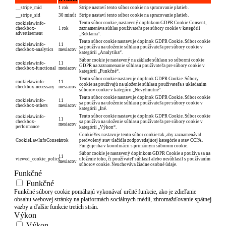
__stripe_mid
1 rok
Stripe nastaví tento súbor cookie na spracovanie platieb.
__stripe_sid
30 minút
Stripe nastaví tento súbor cookie na spracovanie platieb.
Tento súbor cookie, nastavený doplnkom GDPR Cookie Consent,
cookielawinfo-
checkbox-
1 rok
zaznamenáva súhlas používateľa pre súbory cookie v kategórii
advertisement
„Reklama“.
Tento súbor cookie nastavuje doplnok GDPR Cookie. Súbor cookie
cookielawinfo-
11
sa používa na uloženie súhlasu používateľa pre súbory cookie v
checkbox-analytics
mesiacov
kategórii „Analytika“.
Súbor cookie je nastavený na základe súhlasu so súbormi cookie
cookielawinfo-
11
GDPR na zaznamenanie súhlasu používateľa pre súbory cookie v
checkbox-functional
mesiacov
kategórii „Funkčné“.
Tento súbor cookie nastavuje doplnok GDPR Cookie. Súbory
cookielawinfo-
11
cookie sa používajú na uloženie súhlasu používateľa s ukladaním
checkbox-necessary
mesiacov
súborov cookie v kategórii „Nevyhnutné“.
Tento súbor cookie nastavuje doplnok GDPR Cookie. Súbor cookie
cookielawinfo-
11
sa používa na uloženie súhlasu používateľa pre súbory cookie v
checkbox-others
mesiacov
kategórii „Iné.
Tento súbor cookie nastavuje doplnok GDPR Cookie. Súbor cookie
cookielawinfo-
11
checkbox-
sa používa na uloženie súhlasu používateľa pre súbory cookie v
mesiacov
performance
kategórii „Výkon“.
CookieYes nastavuje tento súbor cookie tak, aby zaznamenával
CookieLawInfoConsent
1 rok
predvolený stav tlačidla zodpovedajúcej kategórie a stav CCPA.
Funguje iba v koordinácii s primárnym súborom cookie.
Súbor cookie je nastavený doplnkom GDPR Cookie a používa sa na
11
viewed_cookie_policy
uloženie toho, či používateľ súhlasil alebo nesúhlasil s používaním
mesiacov
súborov cookie. Neuchováva žiadne osobné údaje.
Funkčné
Funkčné
Funkčné súbory cookie pomáhajú vykonávať určité funkcie, ako je zdieľanie
obsahu webovej stránky na platformách sociálnych médií, zhromažďovanie spätnej
väzby a ďalšie funkcie tretích strán.
Výkon
Výkon