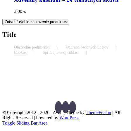
3,00
€
Zatvoriť rýchle zobrazenie produktu
×
Title
Obchodné podmienky
Ochrana osobných údajov
Cookies
Spravujte svoj súhlas.
© Copyright 2012 -
2026 | Avada Theme by
ThemeFusion
| All
Rights Reserved | Powered by
WordPress
Toggle Sliding Bar Area