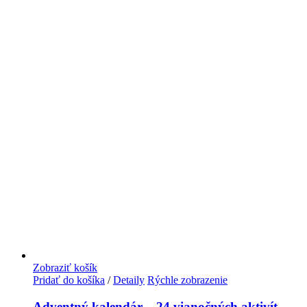
Zobraziť košík
Pridať do košíka
/
Detaily
Rýchle zobrazenie
Adventný kalendár – 24 vianočných aktivít