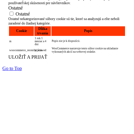
používateľskej skúsenosti pre návštevníkov.
Ostatné
Ostatné
Ostatné nekategorizované súbory cookie sú tie, ktoré sa analyzujú a ešte neboli
zaradené do žiadnej kategórie.
Dĺžka
Cookie
Popis
trvania
1 rok 1
Popis nie je k dispozícii.
m
mesiac a 4
dni
WooCommerce nastavuje tento súbor cookie na ukladanie
woocommerce_recently_viewed
relácia
vykonaných akcií na webovej stránke.
ULOŽIŤ A PRIJAŤ
Go to Top