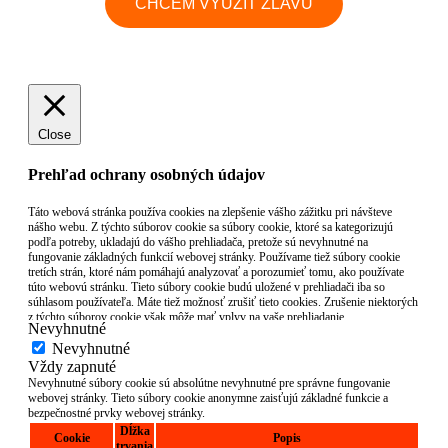
CHCEM VYUŽIŤ ZĽAVU
Close
Prehľad ochrany osobných údajov
Táto webová stránka používa cookies na zlepšenie vášho zážitku pri návšteve
nášho webu. Z týchto súborov cookie sa súbory cookie, ktoré sa kategorizujú
podľa potreby, ukladajú do vášho prehliadača, pretože sú nevyhnutné na
fungovanie základných funkcií webovej stránky. Používame tiež súbory cookie
tretích strán, ktoré nám pomáhajú analyzovať a porozumieť tomu, ako používate
túto webovú stránku. Tieto súbory cookie budú uložené v prehliadači iba so
súhlasom používateľa. Máte tiež možnosť zrušiť tieto cookies. Zrušenie niektorých
z týchto súborov cookie však môže mať vplyv na vaše prehliadanie.
Nevyhnutné
Nevyhnutné
Vždy zapnuté
Nevyhnutné súbory cookie sú absolútne nevyhnutné pre správne fungovanie
webovej stránky. Tieto súbory cookie anonymne zaisťujú základné funkcie a
bezpečnostné prvky webovej stránky.
Dĺžka
Cookie
Popis
trvania