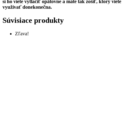
si ho viete vytlačiť opätovne a máte tak zošiť, ktorý viete
využívať donekonečna.
Súvisiace produkty
Zľava!