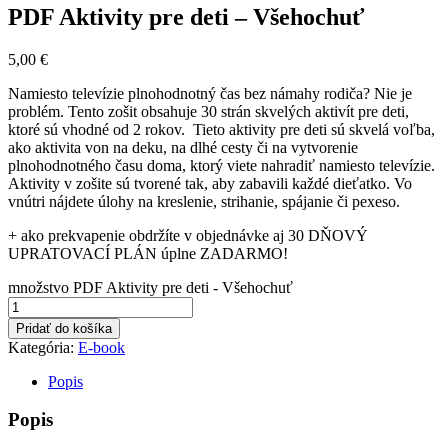
PDF Aktivity pre deti – Všehochuť
5,00
€
Namiesto televízie plnohodnotný čas bez námahy rodiča? Nie je
problém. Tento zošit obsahuje 30 strán skvelých aktivít pre deti,
ktoré sú vhodné od 2 rokov. Tieto aktivity pre deti sú skvelá voľba,
ako aktivita von na deku, na dlhé cesty či na vytvorenie
plnohodnotného času doma, ktorý viete nahradiť namiesto televízie.
Aktivity v zošite sú tvorené tak, aby zabavili každé dieťatko. Vo
vnútri nájdete úlohy na kreslenie, strihanie, spájanie či pexeso.
+ ako prekvapenie obdržíte v objednávke aj 30 DŇOVÝ
UPRATOVACÍ PLÁN úplne ZADARMO!
množstvo PDF Aktivity pre deti - Všehochuť
Pridať do košíka
Kategória:
E-book
Popis
Popis