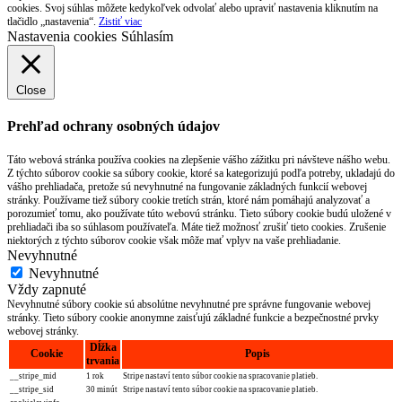
cookies. Svoj súhlas môžete kedykoľvek odvolať alebo upraviť nastavenia kliknutím na
tlačidlo „nastavenia“.
Zistiť viac
Nastavenia cookies
Súhlasím
Close
Prehľad ochrany osobných údajov
Táto webová stránka používa cookies na zlepšenie vášho zážitku pri návšteve nášho webu.
Z týchto súborov cookie sa súbory cookie, ktoré sa kategorizujú podľa potreby, ukladajú do
vášho prehliadača, pretože sú nevyhnutné na fungovanie základných funkcií webovej
stránky. Používame tiež súbory cookie tretích strán, ktoré nám pomáhajú analyzovať a
porozumieť tomu, ako používate túto webovú stránku. Tieto súbory cookie budú uložené v
prehliadači iba so súhlasom používateľa. Máte tiež možnosť zrušiť tieto cookies. Zrušenie
niektorých z týchto súborov cookie však môže mať vplyv na vaše prehliadanie.
Nevyhnutné
Nevyhnutné
Vždy zapnuté
Nevyhnutné súbory cookie sú absolútne nevyhnutné pre správne fungovanie webovej
stránky. Tieto súbory cookie anonymne zaisťujú základné funkcie a bezpečnostné prvky
webovej stránky.
Dĺžka
Cookie
Popis
trvania
__stripe_mid
1 rok
Stripe nastaví tento súbor cookie na spracovanie platieb.
__stripe_sid
30 minút
Stripe nastaví tento súbor cookie na spracovanie platieb.