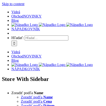
Skip to content
Videá
Obchod
NOVINKY
Blog
NÁPADKOVNÍK
Hľadať:
Videá
Obchod
NOVINKY
Blog
NÁPADKOVNÍK
Store With Sidebar
Zoradiť podľa
Name
Zoradiť podľa
Name
Zoradiť podľa
Cena
Zoradiť podľa
Dátum