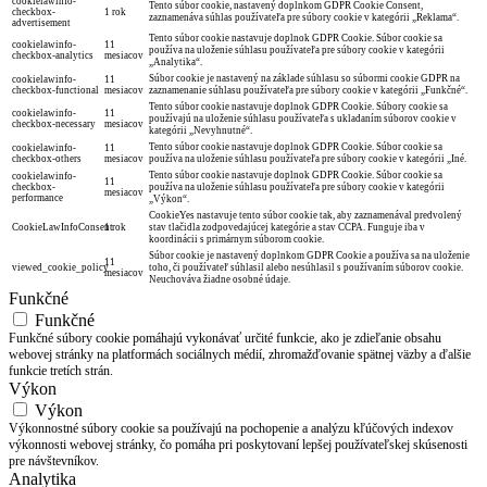
cookielawinfo-
Tento súbor cookie, nastavený doplnkom GDPR Cookie Consent,
checkbox-
1 rok
zaznamenáva súhlas používateľa pre súbory cookie v kategórii „Reklama“.
advertisement
Tento súbor cookie nastavuje doplnok GDPR Cookie. Súbor cookie sa
cookielawinfo-
11
používa na uloženie súhlasu používateľa pre súbory cookie v kategórii
checkbox-analytics
mesiacov
„Analytika“.
Súbor cookie je nastavený na základe súhlasu so súbormi cookie GDPR na
cookielawinfo-
11
checkbox-functional
mesiacov
zaznamenanie súhlasu používateľa pre súbory cookie v kategórii „Funkčné“.
Tento súbor cookie nastavuje doplnok GDPR Cookie. Súbory cookie sa
cookielawinfo-
11
používajú na uloženie súhlasu používateľa s ukladaním súborov cookie v
checkbox-necessary
mesiacov
kategórii „Nevyhnutné“.
Tento súbor cookie nastavuje doplnok GDPR Cookie. Súbor cookie sa
cookielawinfo-
11
checkbox-others
mesiacov
používa na uloženie súhlasu používateľa pre súbory cookie v kategórii „Iné.
Tento súbor cookie nastavuje doplnok GDPR Cookie. Súbor cookie sa
cookielawinfo-
11
checkbox-
používa na uloženie súhlasu používateľa pre súbory cookie v kategórii
mesiacov
performance
„Výkon“.
CookieYes nastavuje tento súbor cookie tak, aby zaznamenával predvolený
CookieLawInfoConsent
1 rok
stav tlačidla zodpovedajúcej kategórie a stav CCPA. Funguje iba v
koordinácii s primárnym súborom cookie.
Súbor cookie je nastavený doplnkom GDPR Cookie a používa sa na uloženie
11
viewed_cookie_policy
toho, či používateľ súhlasil alebo nesúhlasil s používaním súborov cookie.
mesiacov
Neuchováva žiadne osobné údaje.
Funkčné
Funkčné
Funkčné súbory cookie pomáhajú vykonávať určité funkcie, ako je zdieľanie obsahu
webovej stránky na platformách sociálnych médií, zhromažďovanie spätnej väzby a ďalšie
funkcie tretích strán.
Výkon
Výkon
Výkonnostné súbory cookie sa používajú na pochopenie a analýzu kľúčových indexov
výkonnosti webovej stránky, čo pomáha pri poskytovaní lepšej používateľskej skúsenosti
pre návštevníkov.
Analytika