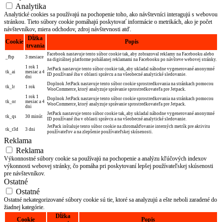
Analytika
Analytické cookies sa používajú na pochopenie toho, ako návštevníci interagujú s webovou
stránkou. Tieto súbory cookie pomáhajú poskytovať informácie o metrikách, ako je počet
návštevníkov, miera odchodov, zdroj návštevnosti atď.
Dĺžka
Cookie
Popis
trvania
Facebook nastavuje tento súbor cookie tak, aby zobrazoval reklamy na Facebooku alebo
_fbp
3 mesiace
na digitálnej platforme poháňanej reklamami na Facebooku po návšteve webovej stránky.
1 rok 1
JetPack nastavuje tento súbor cookie tak, aby ukladal náhodne vygenerované anonymné
tk_ai
mesiac a 4
ID používané iba v oblasti správcu a na všeobecné analytické sledovanie.
dni
Doplnok JetPack nastavuje tento súbor cookie sprostredkovania na stránkach pomocou
tk_lr
1 rok
WooCommerce, ktorý analyzuje správanie sprostredkovateľa pre Jetpack.
1 rok 1
Doplnok JetPack nastavuje tento súbor cookie sprostredkovania na stránkach pomocou
tk_or
mesiac a 4
WooCommerce, ktorý analyzuje správanie sprostredkovateľa pre Jetpack.
dni
JetPack nastavuje tento súbor cookie tak, aby ukladal náhodne vygenerované anonymné
tk_qs
30 minút
ID používané iba v oblasti správcu a na všeobecné analytické sledovanie.
JetPack inštaluje tento súbor cookie na zhromažďovanie interných metrík pre aktivitu
tk_r3d
3 dni
používateľov a na zlepšenie používateľskej skúsenosti.
Reklama
Reklama
Výkonnostné súbory cookie sa používajú na pochopenie a analýzu kľúčových indexov
výkonnosti webovej stránky, čo pomáha pri poskytovaní lepšej používateľskej skúsenosti
pre návštevníkov.
Ostatné
Ostatné
Ostatné nekategorizované súbory cookie sú tie, ktoré sa analyzujú a ešte neboli zaradené do
žiadnej kategórie.
Dĺžka
Cookie
Popis