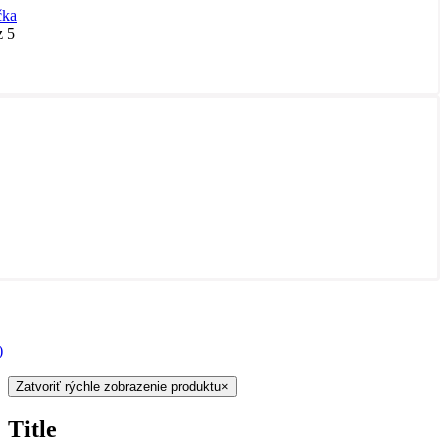
čka
 5
)
Zatvoriť rýchle zobrazenie produktu
×
Title