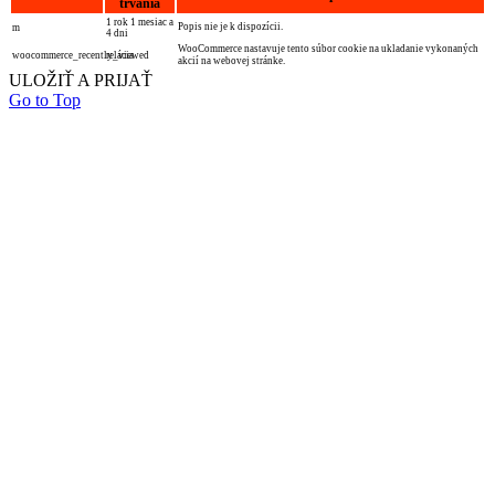
trvania
1 rok 1 mesiac a
Popis nie je k dispozícii.
m
4 dni
WooCommerce nastavuje tento súbor cookie na ukladanie vykonaných
woocommerce_recently_viewed
relácia
akcií na webovej stránke.
ULOŽIŤ A PRIJAŤ
Go to Top