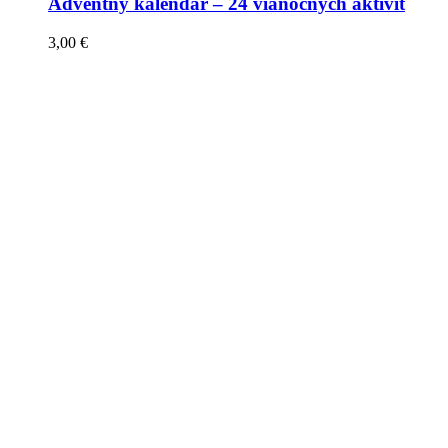
Adventný kalendár – 24 vianočných aktivít
3,00
€