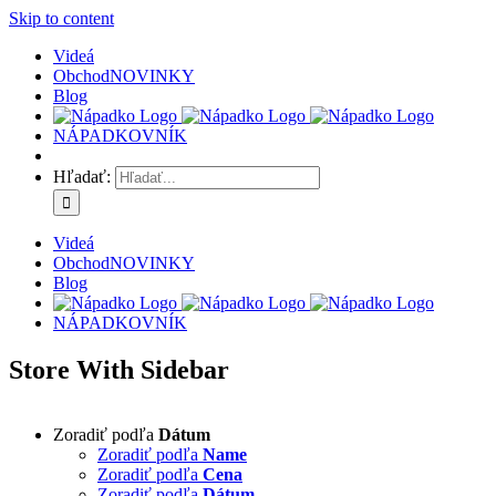
Skip to content
Videá
Obchod
NOVINKY
Blog
NÁPADKOVNÍK
Hľadať:
Videá
Obchod
NOVINKY
Blog
NÁPADKOVNÍK
Store With Sidebar
Zoradiť podľa
Dátum
Zoradiť podľa
Name
Zoradiť podľa
Cena
Zoradiť podľa
Dátum