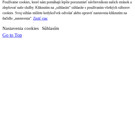
Používame cookies, ktoré nám pomáhajú lepšie porozumieť návštevníkom našich stránok a
zlepšovať naše služby. Kliknutím na „súhlasím“ súhlasíte s používaním všetkých súborov
cookies. Svoj súhlas môžete kedykoľvek odvolať alebo upraviť nastavenia kliknutím na
tlačidlo „nastavenia“.
Zistiť viac
Nastavenia cookies
Súhlasím
Go to Top