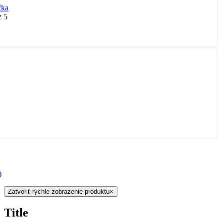
čka
 5
)
Zatvoriť rýchle zobrazenie produktu
×
Title