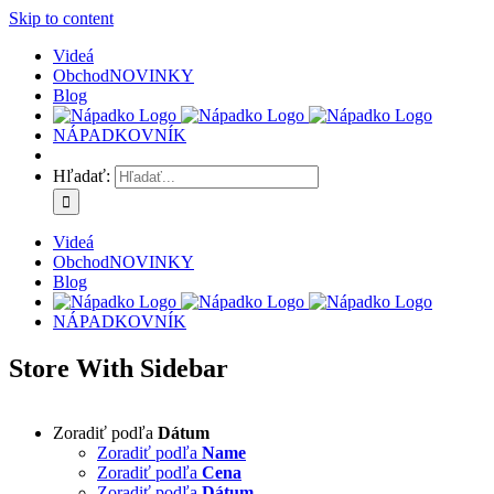
Skip to content
Videá
Obchod
NOVINKY
Blog
NÁPADKOVNÍK
Hľadať:
Videá
Obchod
NOVINKY
Blog
NÁPADKOVNÍK
Store With Sidebar
Zoradiť podľa
Dátum
Zoradiť podľa
Name
Zoradiť podľa
Cena
Zoradiť podľa
Dátum