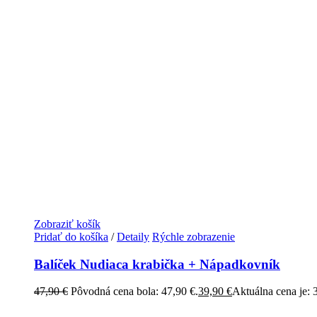
Zobraziť košík
Pridať do košíka
/
Detaily
Rýchle zobrazenie
Balíček Nudiaca krabička + Nápadkovník
47,90
€
Pôvodná cena bola: 47,90 €.
39,90
€
Aktuálna cena je: 