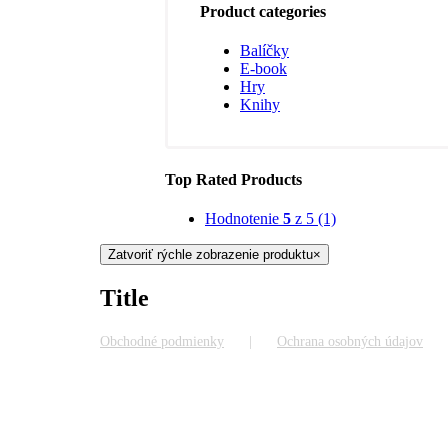
Product categories
Balíčky
E-book
Hry
Knihy
Top Rated Products
Hodnotenie
5
z 5
(1)
Zatvoriť rýchle zobrazenie produktu
×
Title
Obchodné podmienky
Ochrana osobných údajov