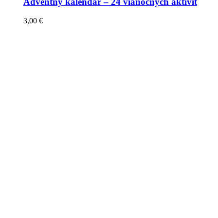
Adventný kalendár – 24 vianočných aktivít
3,00
€